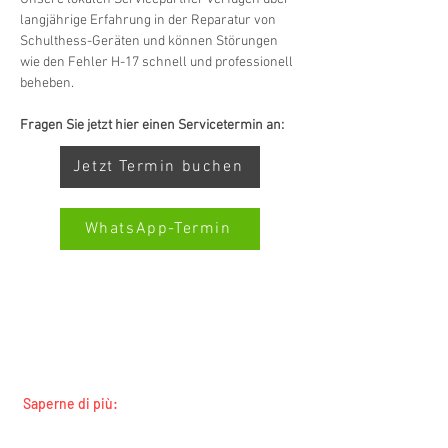
langjährige Erfahrung in der Reparatur von 
Schulthess-Geräten und können Störungen 
wie den Fehler H-17 schnell und professionell 
beheben.
Fragen Sie jetzt hier einen Servicetermin an:
Jetzt Termin buchen
WhatsApp-Termin
SERVIZIO ALL-BRAND SWISS-
Kundenbewertungen und Erfahrungen zu
SERVICECENTER.CH NOTA: LAVORIAMO
Swiss Service Center AG
INDIPENDENTEMENTE E NON RAPPRESENTIAMO
I PRODUTTORI
GUT
%
91
Saperne di più:
Empfehlungen auf
Tutti i marchi
ProvenExpert.com
5,00
/
4,40
Tutte le regioni