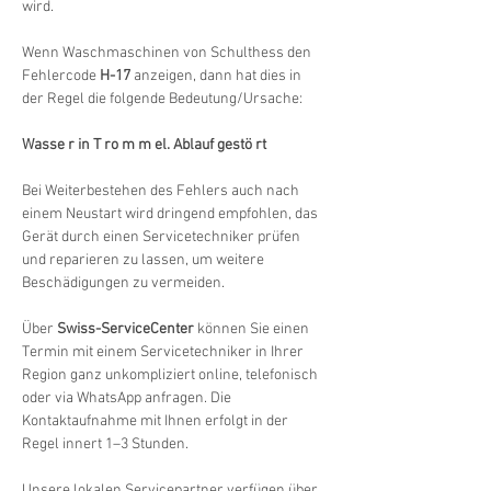
wird.
Wenn Waschmaschinen von Schulthess den 
Fehlercode 
H-17
 anzeigen, dann hat dies in 
der Regel die folgende Bedeutung/Ursache:
Wasse r in T ro m m el. Ablauf gestö rt
Bei Weiterbestehen des Fehlers auch nach 
einem Neustart wird dringend empfohlen, das 
Gerät durch einen Servicetechniker prüfen 
und reparieren zu lassen, um weitere 
Beschädigungen zu vermeiden.
Über 
Swiss-ServiceCenter
 können Sie einen 
Termin mit einem Servicetechniker in Ihrer 
Region ganz unkompliziert online, telefonisch 
oder via WhatsApp anfragen. Die 
Kontaktaufnahme mit Ihnen erfolgt in der 
Regel innert 1–3 Stunden.
Unsere lokalen Servicepartner verfügen über 