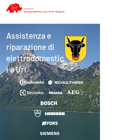
Assistenza e
riparazione di
elettrodomestic
i a Uri