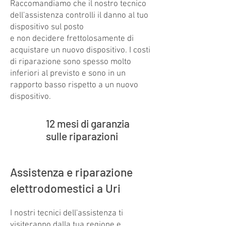
Raccomandiamo che il nostro tecnico
dell'assistenza controlli il danno al tuo
dispositivo sul posto
e non decidere frettolosamente di
acquistare un nuovo dispositivo. I costi
di riparazione sono spesso molto
inferiori al previsto e sono in un
rapporto basso rispetto a un nuovo
dispositivo.
12 mesi di garanzia
sulle riparazioni
Assistenza e riparazione
Kundenbewertungen und Erfahrungen zu
Swiss Service Center AG
elettrodomestici a Uri
GUT
%
91
I nostri tecnici dell'assistenza ti
Empfehlungen auf
ProvenExpert.com
visiteranno dalla tua regione e
5,00
/
4,40