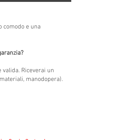
io comodo e una
garanzia?
è valida. Riceverai un
 materiali, manodopera).
N RAPPRESENTIAMO I PRODUTTORI