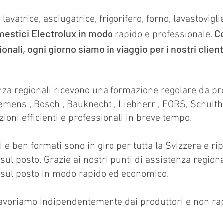
 lavatrice, asciugatrice, frigorifero, forno, lavastovigli
mestici Electrolux in modo
Co
rapido e professionale.
onali, ogni giorno siamo in viaggio per i nostri clienti
tenza regionali ricevono una formazione regolare da p
iemens
,
Bosch
,
Bauknecht
,
Liebherr
, FORS, Schult
zioni efficienti e professionali in breve tempo.
i e ben formati sono in giro per tutta la Svizzera e rip
ul posto. Grazie ai nostri punti di assistenza regional
sul posto in modo rapido ed economico.
lavoriamo indipendentemente dai produttori e non r