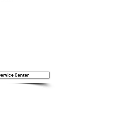
ettrolux
ervice Center
8 848 811
PPRESENTIAMO ALCUN PRODUTTORE