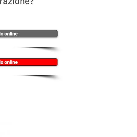
arazione?
io online
io online