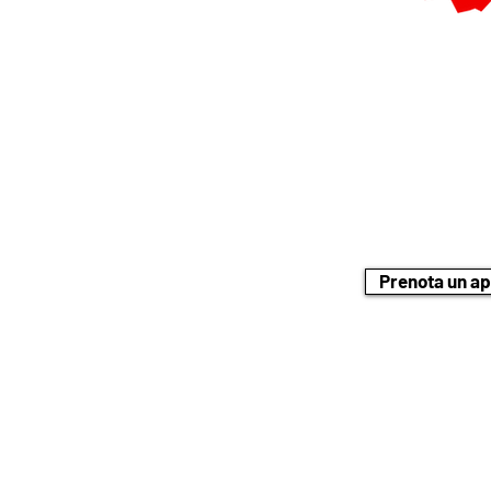
Attraverso il nostr
Riparazione e assi
marchio:
Prenota un a
24/7 
SWISS-SERVICECENTER.CH SERVIZIO