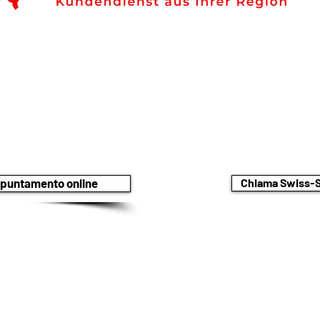
o tecnico di assistenza regionale,
stenza di elettrodomestici del
El
ppuntamento online
Chiama Swiss-S
facile e veloce
084
 PER TUTTE LE MARCHE NOTA: LAVORIAMO IN MODO INDIPENDENTE E NON RA