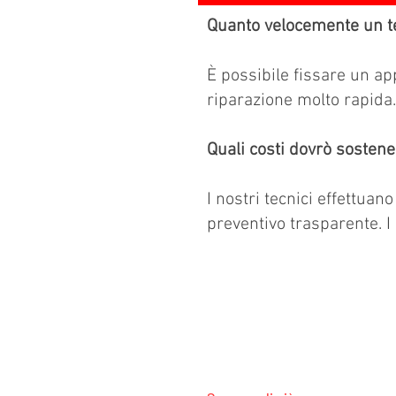
Quanto velocemente un te
È possibile fissare un a
riparazione molto rapida.
Quali costi dovrò sostene
I nostri tecnici effettuan
preventivo trasparente. I
SERVIZIO ALL-BRAND SWISS-SE