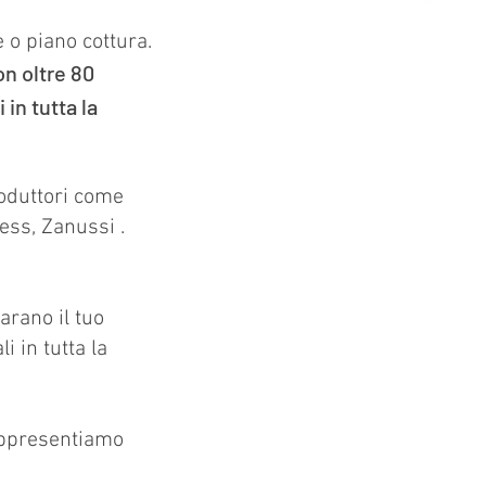
e o piano cottura.
n oltre 80
 in tutta la
roduttori come
hess,
Zanussi
.
arano il tuo
i in tutta la
appresentiamo