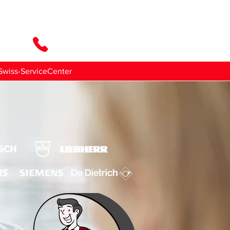
ttaci
Swiss-ServiceCenter