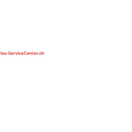
N RAPPRESENTIAMO I PRODUTTORI
iss-ServiceCenter.ch
iss Service Center AG
lienweg 13
13 Holderbank
848 848 811
service@swiss-servicecenter.ch
pronta