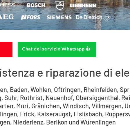
Chat del servizio Whatsapp 👍
istenza e riparazione di el
en, Baden, Wohlen, Oftringen, Rheinfelden, Sp
, Suhr, Rothrist, Neuenhof, Obersiggenthal, Re
rten, Muri, Gränichen, Windisch, Villmergen, U
lingen, Frick, Kaiseraugst, Fislisbach, Ruppers
gen, Niederlenz, Berikon und Würenlingen