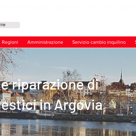
ine
Conta
Regioni
Amministrazione
Servizio cambio inquilino
e riparazione di
stici in Argovia