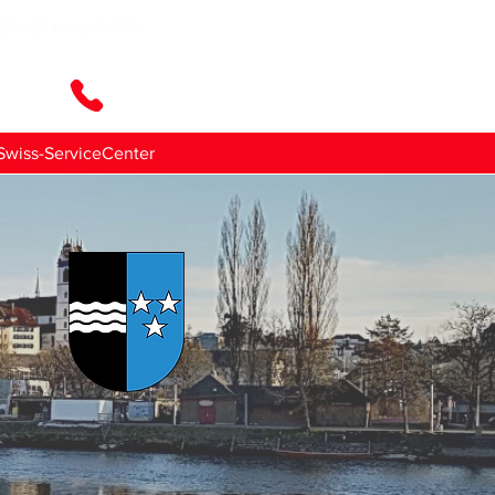
ttaci
Swiss-ServiceCenter