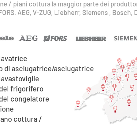
ine
/
piani cottura la maggior parte dei produtto
FORS, AEG, V-ZUG, Liebherr, Siemens , Bosch, D
lavatrice
o di asciugatrice/asciugatrice
lavastoviglie
del frigorifero
 del congelatore
zione
iano cottura /