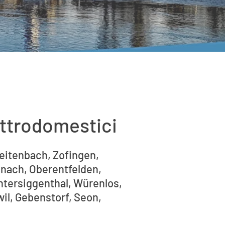
ettrodomestici
reitenbach, Zofingen,
inach, Oberentfelden,
ntersiggenthal, Würenlos,
wil, Gebenstorf, Seon,