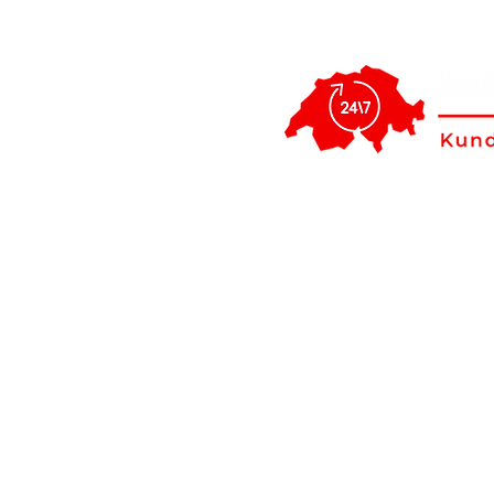
Argovia: riparaz
nostri tecnici 
rapidamente su
Prenota l'ord
servizio on
24/7 facile e 