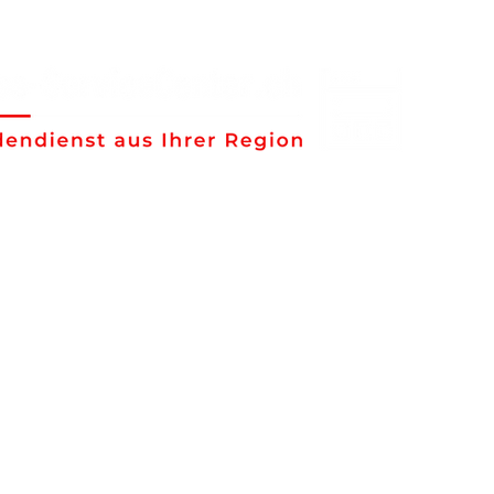
ione e assistenza di elettrodomestici
di assistenza regionali, possiamo esse
l posto!
ine del
Segnalazione del
line
guasto al centro di
assistenza svizzero
veloce