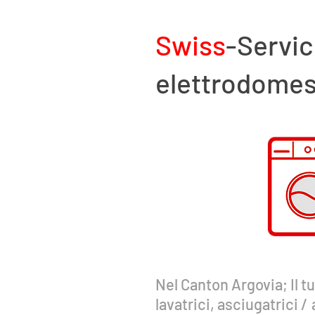
Swiss
-Servic
elettrodomest
Nel Canton Argovia; Il t
lavatrici, asciugatrici
/