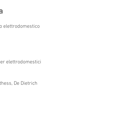
a
tuo elettrodomestico
per elettrodomestici
thess, De Dietrich