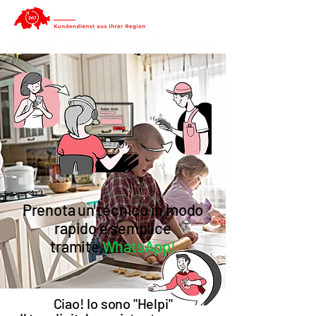
Prenota un tecnico in modo
rapido e semplice
tramite
WhatsApp!
Ciao! Io sono "Helpi"