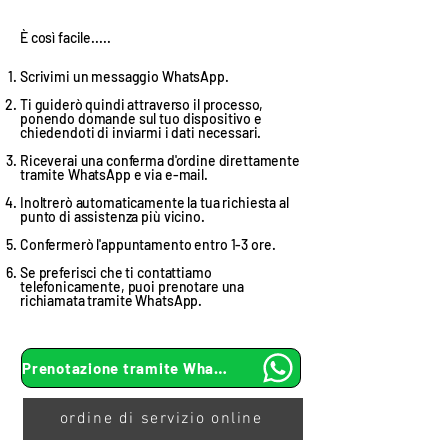
È così facile.....
Scrivimi un messaggio WhatsApp.
Ti guiderò quindi attraverso il processo,
ponendo domande sul tuo dispositivo e
chiedendoti di inviarmi i dati necessari.
Riceverai una conferma d'ordine direttamente
tramite WhatsApp e via e-mail.
Inoltrerò automaticamente la tua richiesta al
punto di assistenza più vicino.
Confermerò l'appuntamento entro 1-3 ore.
Se preferisci che ti contattiamo
telefonicamente, puoi prenotare una
richiamata tramite WhatsApp.
Kundenbewertungen und Erfahrungen zu
Swiss Service Center AG
Prenotazione tramite WhatsApp
GUT
%
91
Empfehlungen auf
ordine di servizio online
ProvenExpert.com
5,00
/
4,40