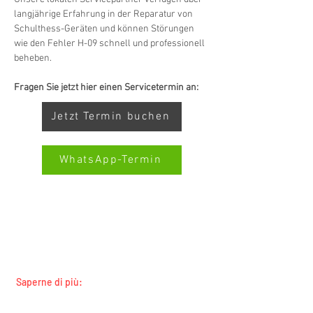
langjährige Erfahrung in der Reparatur von 
Schulthess-Geräten und können Störungen 
wie den Fehler H-09 schnell und professionell 
beheben.
Fragen Sie jetzt hier einen Servicetermin an:
Jetzt Termin buchen
WhatsApp-Termin
SERVIZIO ALL-BRAND SWISS-
Kundenbewertungen und Erfahrungen zu
SERVICECENTER.CH NOTA: LAVORIAMO
Swiss Service Center AG
INDIPENDENTEMENTE E NON RAPPRESENTIAMO
I PRODUTTORI
GUT
%
91
Saperne di più:
Empfehlungen auf
Tutti i marchi
ProvenExpert.com
5,00
/
4,40
Tutte le regioni