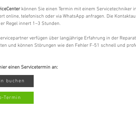
iceCenter
 können Sie einen Termin mit einem Servicetechniker in
rt online, telefonisch oder via WhatsApp anfragen. Die Kontakta
 der Regel innert 1–3 Stunden.
ervicepartner verfügen über langjährige Erfahrung in der Reparat
ten und können Störungen wie den Fehler F-51 schnell und profe
 hier einen Servicetermin an:
min buchen
p-Termin
RVICECENTER.CH NOTA: LAVORIAMO INDIPENDENTEMENTE E NO