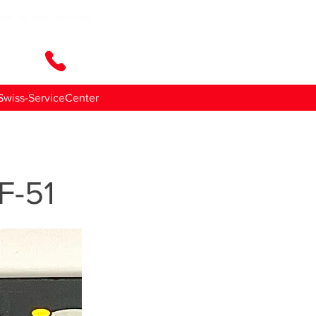
ttaci
Swiss-ServiceCenter
F-51