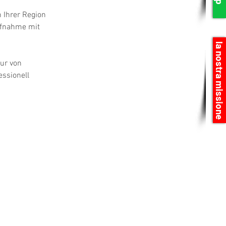
 Ihrer Region 
ufnahme mit 
la nostra missione
ur von 
ssionell 
N RAPPRESENTIAMO I PRODUTTORI