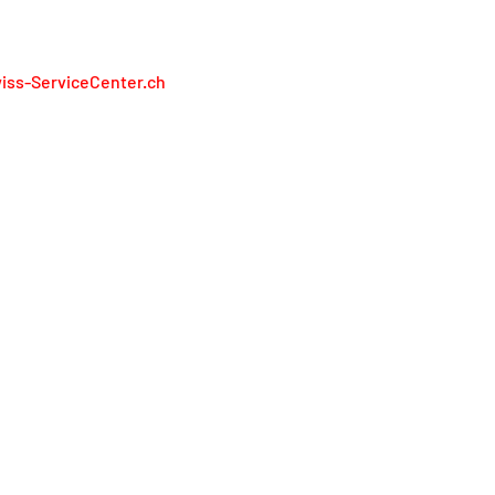
iss-ServiceCenter.ch
iss Service Center AG
lienweg 13
13 Holderbank
848 848 811
service@swiss-servicecenter.ch
pronta
litica sulla riservatezza
ndizioni