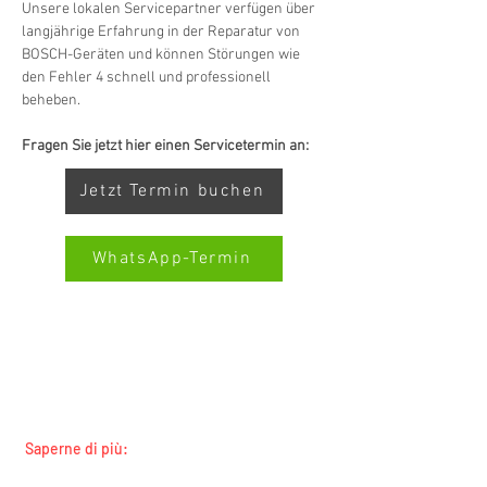
Unsere lokalen Servicepartner verfügen über 
langjährige Erfahrung in der Reparatur von 
BOSCH-Geräten und können Störungen wie 
den Fehler 4 schnell und professionell 
beheben.
Fragen Sie jetzt hier einen Servicetermin an:
Jetzt Termin buchen
WhatsApp-Termin
SERVIZIO ALL-BRAND SWISS-
Kundenbewertungen und Erfahrungen zu
SERVICECENTER.CH NOTA: LAVORIAMO
Swiss Service Center AG
INDIPENDENTEMENTE E NON RAPPRESENTIAMO
I PRODUTTORI
GUT
%
91
Saperne di più:
Empfehlungen auf
ProvenExpert.com
Tutti i marchi
5,00
/
4,40