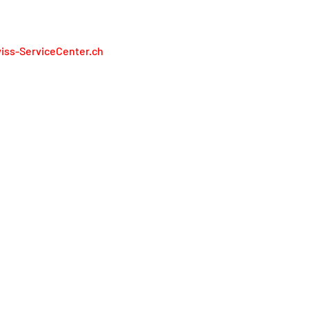
iss-ServiceCenter.ch
iss Service Center AG
lienweg 13
13 Holderbank
848 848 811
service@swiss-servicecenter.ch
pronta
litica sulla riservatezza
ndizioni