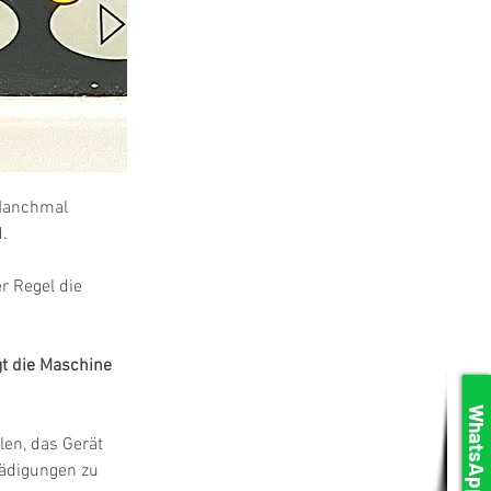
 Manchmal 
.
r Regel die 
t die Maschine 
WhatsApp
en, das Gerät 
hädigungen zu 