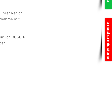
 Ihrer Region 
ufnahme mit 
la nostra missione
atur von BOSCH-
ben.
N RAPPRESENTIAMO I PRODUTTORI