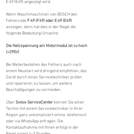
E:49 (E49) angezeigt wird.
Wenn Waschmaschinen von BOSCH den 
Fehlercode 
F:49 (F49) oder E:49 (E49)
anzeigen, dann hat dies in der Regel die 
folgende Bedeutung/Ursache:
Die Netzspannung am Motormodul ist zu hoch 
(>295V)
Bei Weiterbestehen des Fehlers auch nach 
einem Neustart wird dringend empfohlen, das 
Gerät durch einen Servicetechniker prüfen 
und reparieren zu lassen, um weitere 
Beschädigungen zu vermeiden.
Über 
Swiss-ServiceCenter
 können Sie einen 
Termin mit einem Servicetechniker in Ihrer 
Region ganz unkompliziert online, telefonisch 
oder via WhatsApp anfragen. Die 
Kontaktaufnahme mit Ihnen erfolgt in der 
Regel innert 1–3 Stunden.