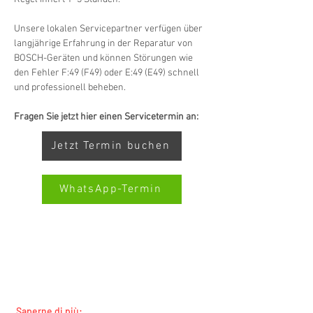
Unsere lokalen Servicepartner verfügen über 
langjährige Erfahrung in der Reparatur von 
BOSCH-Geräten und können Störungen wie 
den Fehler F:49 (F49) oder E:49 (E49) schnell 
und professionell beheben.
Fragen Sie jetzt hier einen Servicetermin an:
Jetzt Termin buchen
WhatsApp-Termin
SERVIZIO ALL-BRAND SWISS-
Kundenbewertungen und Erfahrungen zu
SERVICECENTER.CH NOTA: LAVORIAMO
Swiss Service Center AG
INDIPENDENTEMENTE E NON RAPPRESENTIAMO
I PRODUTTORI
GUT
%
91
Empfehlungen auf
Saperne di più: