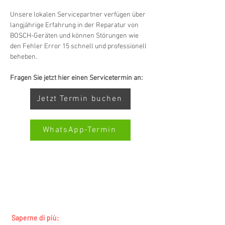
Unsere lokalen Servicepartner verfügen über 
langjährige Erfahrung in der Reparatur von 
BOSCH-Geräten und können Störungen wie 
den Fehler Error 15 schnell und professionell 
beheben.
Fragen Sie jetzt hier einen Servicetermin an:
Jetzt Termin buchen
WhatsApp-Termin
SERVIZIO ALL-BRAND SWISS-
Kundenbewertungen und Erfahrungen zu
SERVICECENTER.CH NOTA: LAVORIAMO
Swiss Service Center AG
INDIPENDENTEMENTE E NON RAPPRESENTIAMO
I PRODUTTORI
GUT
%
91
Empfehlungen auf
Saperne di più:
ProvenExpert.com