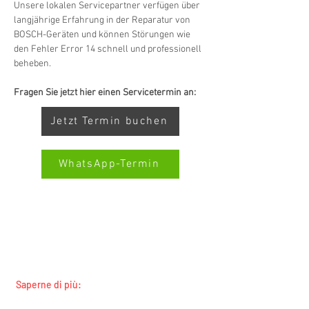
Unsere lokalen Servicepartner verfügen über 
langjährige Erfahrung in der Reparatur von 
BOSCH-Geräten und können Störungen wie 
den Fehler Error 14 schnell und professionell 
beheben.
Fragen Sie jetzt hier einen Servicetermin an:
Jetzt Termin buchen
WhatsApp-Termin
SERVIZIO ALL-BRAND SWISS-
Kundenbewertungen und Erfahrungen zu
SERVICECENTER.CH NOTA: LAVORIAMO
Swiss Service Center AG
INDIPENDENTEMENTE E NON RAPPRESENTIAMO
I PRODUTTORI
GUT
%
91
Saperne di più:
Empfehlungen auf
ProvenExpert.com
Tutti i marchi
5,00
/
4,40