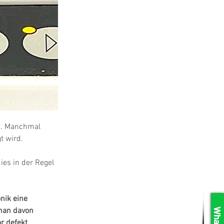
t. Manchmal 
t wird.
ies in der Regel 
nik eine 
man davon 
r defekt