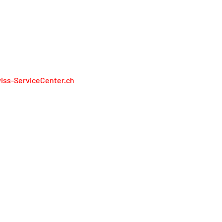
N RAPPRESENTIAMO I PRODUTTORI
iss-ServiceCenter.ch
iss Service Center AG
lienweg 13
13 Holderbank
848 848 811
service@swiss-servicecenter.ch
pronta