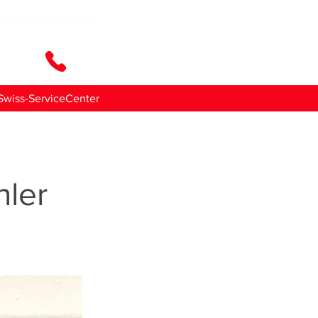
ttaci
Swiss-ServiceCenter
ler