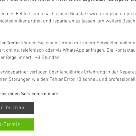
hen des Fehlers auch nach einem Neustart wird dringend empfohl
vicetechniker prüfen und reparieren zu lassen, um weitere Besc
iceCenter
 können Sie einen Termin mit einem Servicetechniker in
rt online, telefonisch oder via WhatsApp anfragen. Die Kontakta
 der Regel innert 1–3 Stunden.
ervicepartner verfügen über langjährige Erfahrung in der Repar
nen Störungen wie den Fehler Error 10 schnell und professionel
 hier einen Servicetermin an:
min buchen
p-Termin