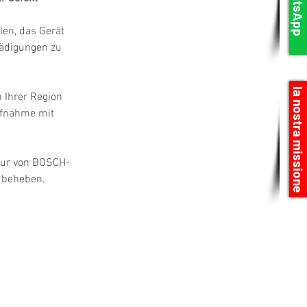
WhatsApp
en, das Gerät 
hädigungen zu 
la nostra missione
 Ihrer Region 
ufnahme mit 
atur von BOSCH-
l beheben.