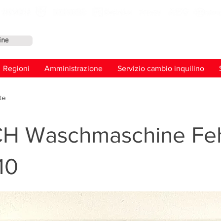
ine
Conta
Regioni
Amministrazione
Servizio cambio inquilino
te
H Waschmaschine Feh
10