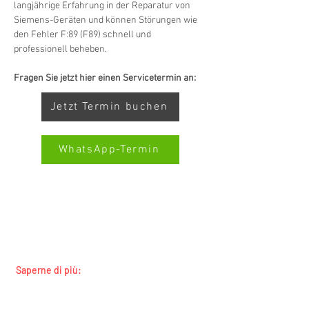
langjährige Erfahrung in der Reparatur von 
Siemens-Geräten und können Störungen wie 
den Fehler F:89 (F89) schnell und 
professionell beheben.
Fragen Sie jetzt hier einen Servicetermin an:
Jetzt Termin buchen
WhatsApp-Termin
SERVIZIO ALL-BRAND SWISS-
SERVICECENTER.CH NOTA: LAVORIAMO
Kundenbewertungen und Erfahrungen zu
Swiss Service Center AG
INDIPENDENTEMENTE E NON RAPPRESENTIAMO
I PRODUTTORI
GUT
%
91
Saperne di più:
Empfehlungen auf
Tutti i marchi
ProvenExpert.com
5,00
/
4,40
Tutte le regioni