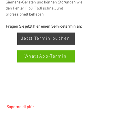
Siemens-Geräten und können Störungen wie 
den Fehler F:63 (F63) schnell und 
professionell beheben.
Fragen Sie jetzt hier einen Servicetermin an:
Jetzt Termin buchen
WhatsApp-Termin
SERVIZIO ALL-BRAND SWISS-
SERVICECENTER.CH NOTA: LAVORIAMO
Kundenbewertungen und Erfahrungen zu
INDIPENDENTEMENTE E NON RAPPRESENTIAMO
Swiss Service Center AG
I PRODUTTORI
GUT
%
91
Saperne di più:
Empfehlungen auf
Tutti i marchi
ProvenExpert.com
5,00
/
4,40
Tutte le regioni
Custodi e proprietari terrieri