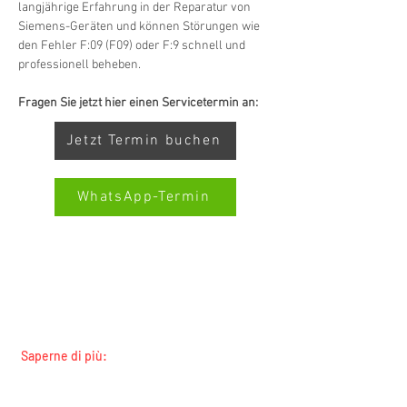
langjährige Erfahrung in der Reparatur von 
Siemens-Geräten und können Störungen wie 
den Fehler F:09 (F09) oder F:9 schnell und 
professionell beheben.
Fragen Sie jetzt hier einen Servicetermin an:
Jetzt Termin buchen
WhatsApp-Termin
SERVIZIO ALL-BRAND SWISS-
SERVICECENTER.CH NOTA: LAVORIAMO
Kundenbewertungen und Erfahrungen zu
Swiss Service Center AG
INDIPENDENTEMENTE E NON RAPPRESENTIAMO
I PRODUTTORI
GUT
%
91
Saperne di più:
Empfehlungen auf
Tutti i marchi
ProvenExpert.com
5,00
/
4,40
Tutte le regioni