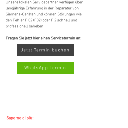
Unsere lokalen Servicepartner verfügen über 
langjährige Erfahrung in der Reparatur von 
Siemens-Geräten und können Störungen wie 
den Fehler F:02 (F02) oder F:2 schnell und 
professionell beheben.
Fragen Sie jetzt hier einen Servicetermin an:
Jetzt Termin buchen
WhatsApp-Termin
SERVIZIO ALL-BRAND SWISS-
Kundenbewertungen und Erfahrungen zu
SERVICECENTER.CH NOTA: LAVORIAMO
Swiss Service Center AG
INDIPENDENTEMENTE E NON RAPPRESENTIAMO
I PRODUTTORI
GUT
%
91
Saperne di più:
Empfehlungen auf
ProvenExpert.com
Tutti i marchi
5,00
/
4,40