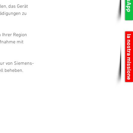
en, das Gerät 
hädigungen zu 
 Ihrer Region 
la nostra missione
ufnahme mit 
tur von Siemens-
ll beheben.