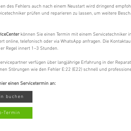
hen des Fehlers auch nach einem Neustart wird dringend empfohl
vicetechniker prüfen und reparieren zu lassen, um weitere Besc
iceCenter
 können Sie einen Termin mit einem Servicetechniker in
rt online, telefonisch oder via WhatsApp anfragen. Die Kontakta
 der Regel innert 1–3 Stunden.
ervicepartner verfügen über langjährige Erfahrung in der Repara
nen Störungen wie den Fehler E:22 (E22) schnell und professione
 hier einen Servicetermin an:
min buchen
p-Termin