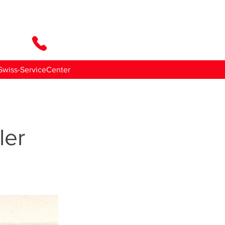
ttaci
Swiss-ServiceCenter
ler