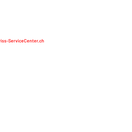
N RAPPRESENTIAMO I PRODUTTORI
iss-ServiceCenter.ch
iss Service Center AG
lienweg 13
13 Holderbank
848 848 811
service@swiss-servicecenter.ch
pronta
litica sulla riservatezza