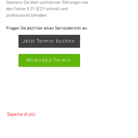
Siemens-Geräten und können Störungen wie 
den Fehler E:21 (E21) schnell und 
professionell beheben.
Fragen Sie jetzt hier einen Servicetermin an:
Jetzt Termin buchen
WhatsApp-Termin
SERVIZIO ALL-BRAND SWISS-
SERVICECENTER.CH NOTA: LAVORIAMO
Kundenbewertungen und Erfahrungen zu
INDIPENDENTEMENTE E NON RAPPRESENTIAMO
Swiss Service Center AG
I PRODUTTORI
GUT
%
91
Saperne di più:
Empfehlungen auf
Tutti i marchi
ProvenExpert.com
5,00
/
4,40
Tutte le regioni
Custodi e proprietari terrieri