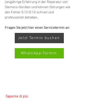
langjährige Erfahrung in der Reparatur von 
Siemens-Geräten und können Störungen wie 
den Fehler E:12 (E12) schnell und 
professionell beheben.
Fragen Sie jetzt hier einen Servicetermin an:
Jetzt Termin buchen
WhatsApp-Termin
SERVIZIO ALL-BRAND SWISS-
SERVICECENTER.CH NOTA: LAVORIAMO
Kundenbewertungen und Erfahrungen zu
Swiss Service Center AG
INDIPENDENTEMENTE E NON RAPPRESENTIAMO
I PRODUTTORI
GUT
%
91
Saperne di più:
Empfehlungen auf
Tutti i marchi
ProvenExpert.com
5,00
/
4,40
Tutte le regioni