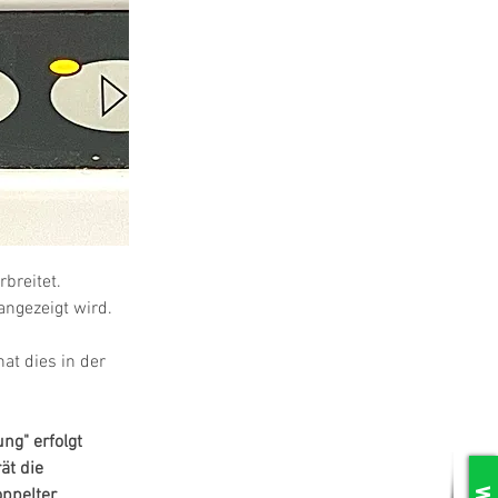
breitet. 
ngezeigt wird.
at dies in der 
ng" erfolgt 
ät die 
oppelter 