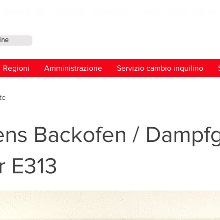
ine
Conta
Regioni
Amministrazione
Servizio cambio inquilino
te
ns Backofen / Dampfg
r E313