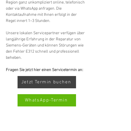
Region ganz unkompliziert online, telefonisch 
oder via WhatsApp anfragen. Die 
Kontaktaufnahme mit Ihnen erfolgt in der 
Regel innert 1–3 Stunden.
Unsere lokalen Servicepartner verfügen über 
langjährige Erfahrung in der Reparatur von 
Siemens-Geräten und können Störungen wie 
den Fehler E312 schnell und professionell 
beheben.
Fragen Sie jetzt hier einen Servicetermin an:
Jetzt Termin buchen
WhatsApp-Termin
Kundenbewertungen und Erfahrungen zu
Swiss Service Center AG
SERVIZIO ALL-BRAND SWISS-
SERVICECENTER.CH NOTA: LAVORIAMO