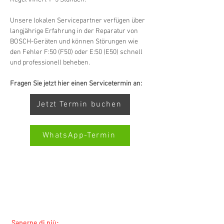
Unsere lokalen Servicepartner verfügen über 
langjährige Erfahrung in der Reparatur von 
BOSCH-Geräten und können Störungen wie 
den Fehler F:50 (F50) oder E:50 (E50) schnell 
und professionell beheben.
Fragen Sie jetzt hier einen Servicetermin an:
Jetzt Termin buchen
WhatsApp-Termin
SERVIZIO ALL-BRAND SWISS-
Kundenbewertungen und Erfahrungen zu
SERVICECENTER.CH NOTA: LAVORIAMO
Swiss Service Center AG
INDIPENDENTEMENTE E NON RAPPRESENTIAMO
I PRODUTTORI
GUT
%
91
Empfehlungen auf
Saperne di più: