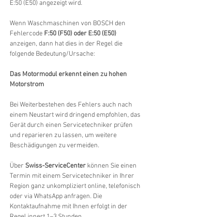
E:50 (E50) angezeigt wird.
Wenn Waschmaschinen von BOSCH den 
Fehlercode 
F:50 (F50) oder E:50 (E50)
anzeigen, dann hat dies in der Regel die 
folgende Bedeutung/Ursache:
Das Motormodul erkennt einen zu hohen 
Motorstrom
Bei Weiterbestehen des Fehlers auch nach 
einem Neustart wird dringend empfohlen, das 
Gerät durch einen Servicetechniker prüfen 
und reparieren zu lassen, um weitere 
Beschädigungen zu vermeiden.
Über 
Swiss-ServiceCenter
 können Sie einen 
Termin mit einem Servicetechniker in Ihrer 
Region ganz unkompliziert online, telefonisch 
oder via WhatsApp anfragen. Die 
Kontaktaufnahme mit Ihnen erfolgt in der 
Regel innert 1–3 Stunden.