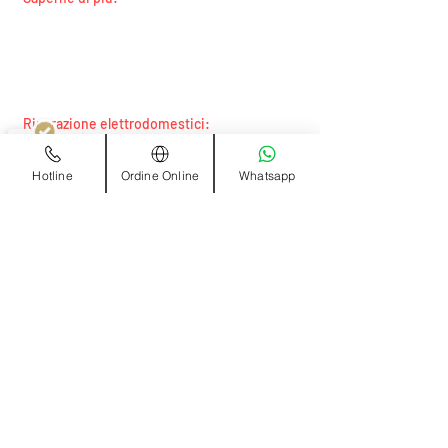
ProvenExpert.com
5,00
/
4,40
Tutti i marchi
Tutte le regioni
281
57
Custodi e proprietari terrieri
Servizio di cambio inquilino
Bewertungen auf
8
Bewertungen von
ProvenExpert.com
anderen Quellen
Chi siamo
Riparazione elettrodomestici:
Von Kunden bewertet
Blick aufs ProvenExpert-Profil werfen
Grazie ai centri di riparazione e assistenza
Bewertungen
338
regionali sempre vicini a te:
11.07.2026
Authentizität
Hotline
Ordine Online
Whatsapp
Trova un centro di assistenza per le riparazioni
Ordine di riparazione online
Chat di servizio WhatsApp
Contatta la hotline
Codici di errore
Trova pezzi di ricambio
Modulo per le amministrazioni