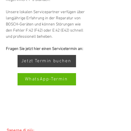
Unsere lokalen Servicepartner verfügen über 
langjährige Erfahrung in der Reparatur von 
BOSCH-Geräten und können Störungen wie 
den Fehler F:42 (F42) oder E:42 (E42) schnell 
und professionell beheben.
Fragen Sie jetzt hier einen Servicetermin an:
Jetzt Termin buchen
WhatsApp-Termin
SERVIZIO ALL-BRAND SWISS-
Kundenbewertungen und Erfahrungen zu
SERVICECENTER.CH NOTA: LAVORIAMO
Swiss Service Center AG
INDIPENDENTEMENTE E NON RAPPRESENTIAMO
I PRODUTTORI
GUT
%
91
Empfehlungen auf
Saperne di più: