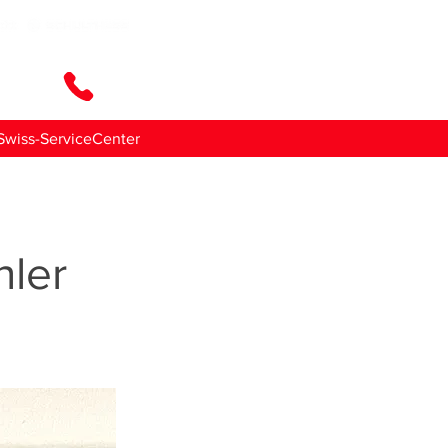
ttaci
Swiss-ServiceCenter
ler