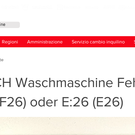
ine
Conta
Regioni
Amministrazione
Servizio cambio inquilino
te
H Waschmaschine Feh
(F26) oder E:26 (E26)