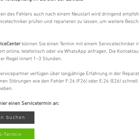
hen des Fehlers auch nach einem Neustart wird dringend empfohl
vicetechniker prüfen und reparieren zu lassen, um weitere Besc
iceCenter
 können Sie einen Termin mit einem Servicetechniker in
rt online, telefonisch oder via WhatsApp anfragen. Die Kontakta
 der Regel innert 1–3 Stunden.
ervicepartner verfügen über langjährige Erfahrung in der Repar
en Störungen wie den Fehler F:26 (F26) oder E:26 (E26) schnell
heben.
 hier einen Servicetermin an:
min buchen
p-Termin