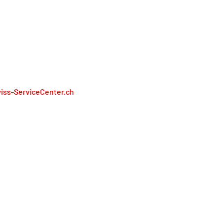
N RAPPRESENTIAMO I PRODUTTORI
iss-ServiceCenter.ch
iss Service Center AG
lienweg 13
13 Holderbank
848 848 811
service@swiss-servicecenter.ch