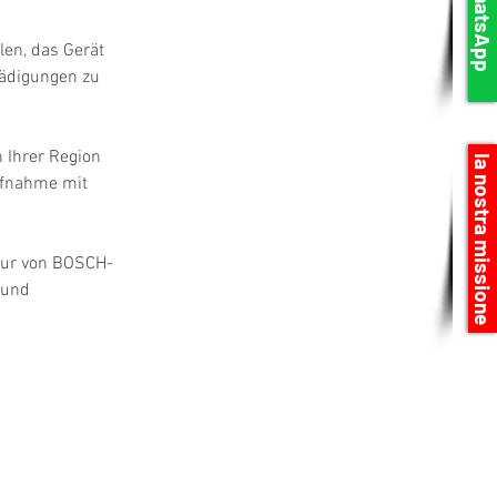
WhatsApp
en, das Gerät 
hädigungen zu 
 Ihrer Region 
la nostra missione
ufnahme mit 
atur von BOSCH-
 und 