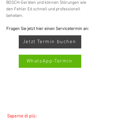
BOSCH-Geräten und können Störungen wie 
den Fehler E6 schnell und professionell 
beheben.
Fragen Sie jetzt hier einen Servicetermin an:
Jetzt Termin buchen
WhatsApp-Termin
SERVIZIO ALL-BRAND SWISS-
SERVICECENTER.CH NOTA: LAVORIAMO
Kundenbewertungen und Erfahrungen zu
INDIPENDENTEMENTE E NON RAPPRESENTIAMO
Swiss Service Center AG
I PRODUTTORI
GUT
%
91
Saperne di più:
Empfehlungen auf
Tutti i marchi
ProvenExpert.com
5,00
/
4,40
Tutte le regioni
Custodi e proprietari terrieri