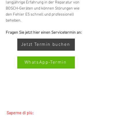
langjährige Erfahrung in der Reparatur von 
BOSCH-Geräten und können Störungen wie 
den Fehler E5 schnell und professionell 
beheben.
Fragen Sie jetzt hier einen Servicetermin an:
Jetzt Termin buchen
WhatsApp-Termin
SERVIZIO ALL-BRAND SWISS-
SERVICECENTER.CH NOTA: LAVORIAMO
Kundenbewertungen und Erfahrungen zu
Swiss Service Center AG
INDIPENDENTEMENTE E NON RAPPRESENTIAMO
I PRODUTTORI
GUT
%
91
Saperne di più:
Empfehlungen auf
Tutti i marchi
ProvenExpert.com
5,00
/
4,40
Tutte le regioni