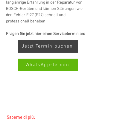
langjährige Erfahrung in der Reparatur von 
BOSCH-Geräten und können Störungen wie 
den Fehler E:27 (E27) schnell und 
professionell beheben.
Fragen Sie jetzt hier einen Servicetermin an:
Jetzt Termin buchen
WhatsApp-Termin
SERVIZIO ALL-BRAND SWISS-
SERVICECENTER.CH NOTA: LAVORIAMO
Kundenbewertungen und Erfahrungen zu
Swiss Service Center AG
INDIPENDENTEMENTE E NON RAPPRESENTIAMO
I PRODUTTORI
GUT
%
91
Saperne di più:
Empfehlungen auf
Tutti i marchi
ProvenExpert.com
5,00
/
4,40
Tutte le regioni