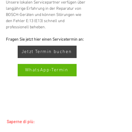
Unsere lokalen Servicepartner verfügen über 
langjährige Erfahrung in der Reparatur von 
BOSCH-Geräten und können Störungen wie 
den Fehler E:13 (E13) schnell und 
professionell beheben.
Fragen Sie jetzt hier einen Servicetermin an:
Jetzt Termin buchen
WhatsApp-Termin
SERVIZIO ALL-BRAND SWISS-
Kundenbewertungen und Erfahrungen zu
SERVICECENTER.CH NOTA: LAVORIAMO
Swiss Service Center AG
INDIPENDENTEMENTE E NON RAPPRESENTIAMO
I PRODUTTORI
GUT
%
91
Saperne di più:
Empfehlungen auf
ProvenExpert.com
Tutti i marchi
5,00
/
4,40