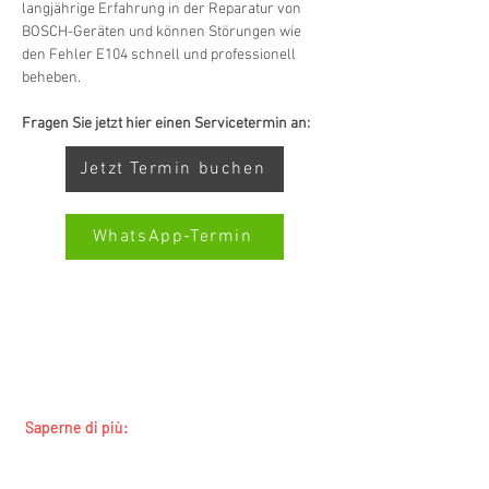
langjährige Erfahrung in der Reparatur von 
BOSCH-Geräten und können Störungen wie 
den Fehler E104 schnell und professionell 
beheben.
Fragen Sie jetzt hier einen Servicetermin an:
Jetzt Termin buchen
WhatsApp-Termin
SERVIZIO ALL-BRAND SWISS-
SERVICECENTER.CH NOTA: LAVORIAMO
Kundenbewertungen und Erfahrungen zu
Swiss Service Center AG
INDIPENDENTEMENTE E NON RAPPRESENTIAMO
I PRODUTTORI
GUT
%
91
Saperne di più:
Empfehlungen auf
Tutti i marchi
ProvenExpert.com
5,00
/
4,40
Tutte le regioni