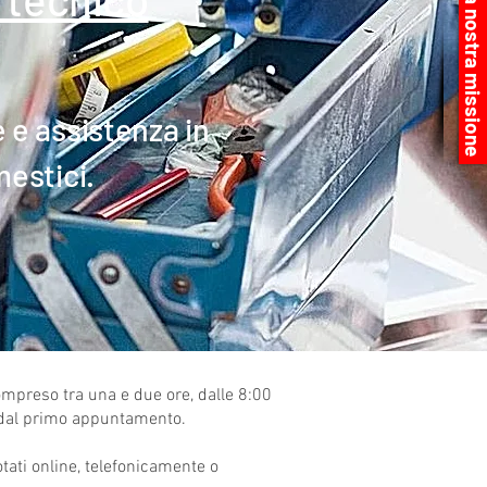
la nostra missione
e e assistenza in
mestici.
compreso tra una e due ore, dalle 8:00
in dal primo appuntamento.
tati online, telefonicamente o