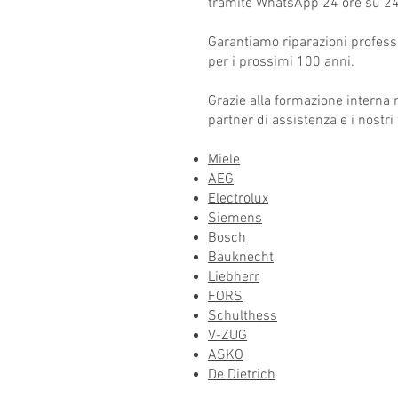
tramite WhatsApp 24 ore su 24
Garantiamo riparazioni professi
per i prossimi 100 anni.
Grazie alla formazione interna r
partner di assistenza e i nostr
Miele
AEG
Electrolux
Siemens
Bosch
Bauknecht
Liebherr
FORS
Schulthess
V-ZUG
ASKO
De Dietrich