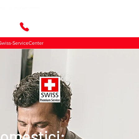
ttaci
Swiss-ServiceCenter
domestici: