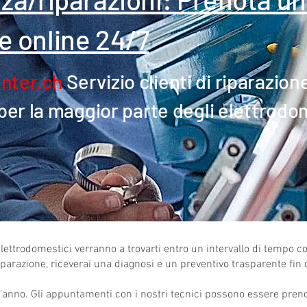
e online 24/7
nter.ch
Servizio clienti di riparazion
per la maggior parte degli elettrodo
n elettrodomestici verranno a trovarti entro un intervallo di tempo 
riparazione, riceverai una diagnosi e un preventivo trasparente f
l'anno. Gli appuntamenti con i nostri tecnici possono essere preno