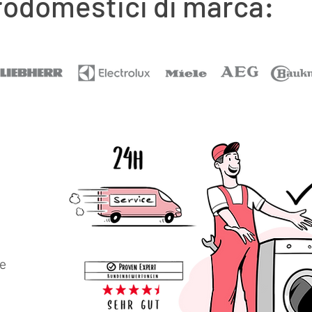
trodomestici di marca:
re