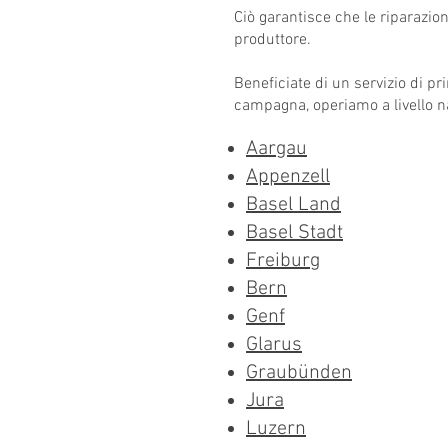
Ciò garantisce che le riparazio
produttore.
Beneficiate di un servizio di pr
campagna, operiamo a livello na
Aargau
Appenzell
​Basel Land
Basel Stadt
Freiburg
Bern
Genf
Glarus
Graubünden
Jura
Luzern