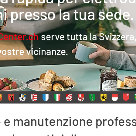
i presso la tua sede.
Center.ch
serve tutta la Svizzera
 vostre vicinanze.
 e manutenzione profess