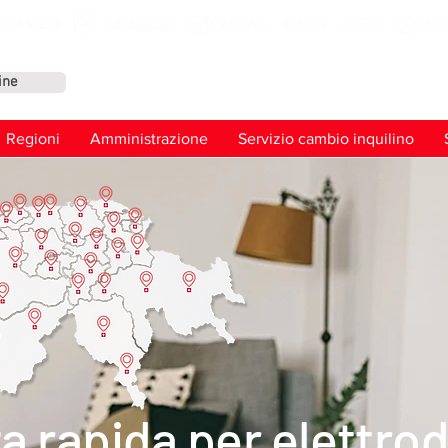
ine
Conta
Regioni
Amministrazione
Servizio cambio inquilino
a rapida per elettro