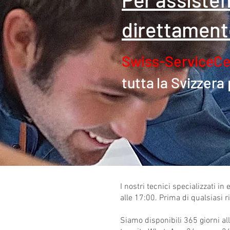
direttament
Swiss-ServiceCe
tutta la
Svizzera 
I nostri tecnici specializzati i
alle 17:00. Prima di qualsiasi 
Siamo disponibili 365 giorni al